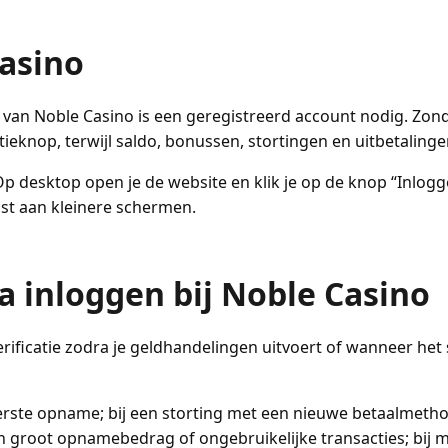
asino
van Noble Casino is een geregistreerd account nodig. Zonde
ieknop, terwijl saldo, bonussen, stortingen en uitbetalingen
 Op desktop open je de website en klik je op de knop “Inlog
ast aan kleinere schermen.
a inloggen bij Noble Casino
ificatie zodra je geldhandelingen uitvoert of wanneer het 
erste opname; bij een storting met een nieuwe betaalmethod
 groot opnamebedrag of ongebruikelijke transacties; bij 