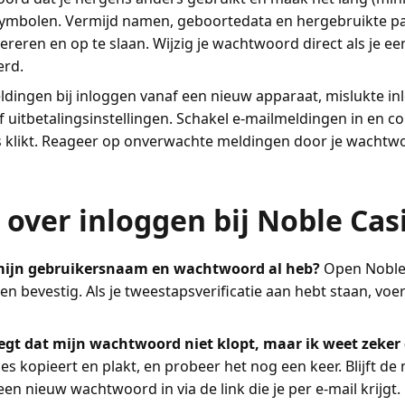
s en symbolen. Vermijd namen, geboortedata en hergebruikt
eren en op te slaan. Wijzig je wachtwoord direct als je ee
erd.
dingen bij inloggen vanaf een nieuw apparaat, mislukte i
itbetalingsinstellingen. Schakel e-mailmeldingen in en con
nks klikt. Reageer op onverwachte meldingen door je wachtw
 over inloggen bij Noble Cas
ik mijn gebruikersnaam en wachtwoord al heb?
Open Noble C
bevestig. Als je tweestapsverificatie aan hebt staan, voer j
egt dat mijn wachtwoord niet klopt, maar ik weet zeker 
ies kopieert en plakt, en probeer het nog een keer. Blijft 
en nieuw wachtwoord in via de link die je per e-mail krijgt.