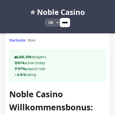
⭐ Noble Casino
Startseite
Boni
👥
266,398+
players
🟢
674
active today
💸
97%
payout rate
⭐
4.8/5
rating
Noble Casino
Willkommensbonus: