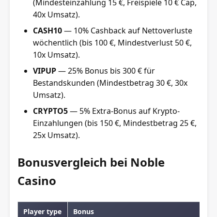
(Mindesteinzahlung 15 €, Freispiele 10 € Cap,
40x Umsatz).
CASH10
— 10% Cashback auf Nettoverluste
wöchentlich (bis 100 €, Mindestverlust 50 €,
10x Umsatz).
VIPUP
— 25% Bonus bis 300 € für
Bestandskunden (Mindestbetrag 30 €, 30x
Umsatz).
CRYPTO5
— 5% Extra-Bonus auf Krypto-
Einzahlungen (bis 150 €, Mindestbetrag 25 €,
25x Umsatz).
Bonusvergleich bei Noble
Casino
Player type
Bonus