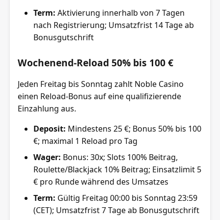
Term:
Aktivierung innerhalb von 7 Tagen
nach Registrierung; Umsatzfrist 14 Tage ab
Bonusgutschrift
Wochenend-Reload 50% bis 100 €
Jeden Freitag bis Sonntag zahlt Noble Casino
einen Reload-Bonus auf eine qualifizierende
Einzahlung aus.
Deposit:
Mindestens 25 €; Bonus 50% bis 100
€; maximal 1 Reload pro Tag
Wager:
Bonus: 30x; Slots 100% Beitrag,
Roulette/Blackjack 10% Beitrag; Einsatzlimit 5
€ pro Runde während des Umsatzes
Term:
Gültig Freitag 00:00 bis Sonntag 23:59
(CET); Umsatzfrist 7 Tage ab Bonusgutschrift