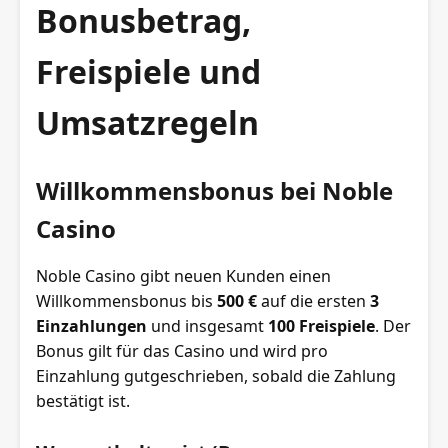
Bonusbetrag,
Freispiele und
Umsatzregeln
Willkommensbonus bei Noble
Casino
Noble Casino gibt neuen Kunden einen
Willkommensbonus bis
500 €
auf die ersten
3
Einzahlungen
und insgesamt
100 Freispiele
. Der
Bonus gilt für das Casino und wird pro
Einzahlung gutgeschrieben, sobald die Zahlung
bestätigt ist.