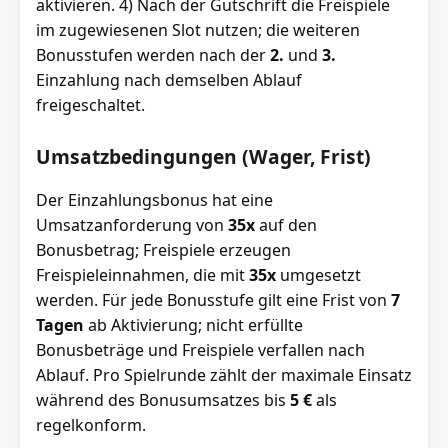
aktivieren. 4) Nach der Gutschrift die Freispiele
im zugewiesenen Slot nutzen; die weiteren
Bonusstufen werden nach der
2.
und
3.
Einzahlung nach demselben Ablauf
freigeschaltet.
Umsatzbedingungen (Wager, Frist)
Der Einzahlungsbonus hat eine
Umsatzanforderung von
35x
auf den
Bonusbetrag; Freispiele erzeugen
Freispieleinnahmen, die mit
35x
umgesetzt
werden. Für jede Bonusstufe gilt eine Frist von
7
Tagen
ab Aktivierung; nicht erfüllte
Bonusbeträge und Freispiele verfallen nach
Ablauf. Pro Spielrunde zählt der maximale Einsatz
während des Bonusumsatzes bis
5 €
als
regelkonform.