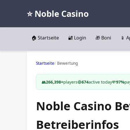
⭐ Noble Casino
🏠 Startseite
🔐 Login
🎁 Boni
📱 
Startseite
Bewertung
👥
266,398+
players
🟢
674
active today
💸
97%
pa
Noble Casino Be
Betreiberinfos