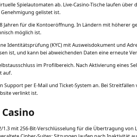
virtuelle Spielautomaten ab. Live-Casino-Tische laufen übe
n Genehmigung gelistet ist.
8 Jahren für die Kontoeröffnung. In Ländern mit höherer gese
nisch möglich ist.
ine Identitätsprüfung (KYC) mit Ausweisdokument und Adre
en ist, und kann bei abweichenden Daten eine erneute Ver
elbstausschluss im Profilbereich. Nach Aktivierung eines S
t auf.
upport per E-Mail und Ticket-System an. Bei Streitfällen 
ite verlinkt ist.
 Casino
2/1.3 mit 256‑Bit‑Verschlüsselung für die Übertragung von 
raltete Cipher-Suites; Sitzungen laufen nach Inaktivität a