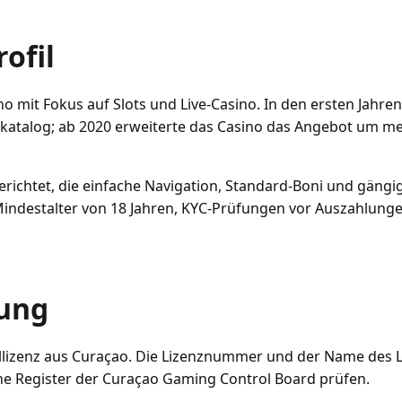
ofil
no mit Fokus auf Slots und Live-Casino. In den ersten Jahre
talog; ab 2020 erweiterte das Casino das Angebot um meh
sgerichtet, die einfache Navigation, Standard-Boni und gän
Mindestalter von 18 Jahren, KYC-Prüfungen vor Auszahlung
rung
ellizenz aus Curaçao. Die Lizenznummer und der Name des 
che Register der Curaçao Gaming Control Board prüfen.