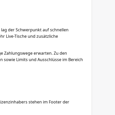
n lag der Schwerpunkt auf schnellen
r Live-Tische und zusätzliche
gige Zahlungswege erwarten. Zu den
en sowie Limits und Ausschlüsse im Bereich
Lizenzinhabers stehen im Footer der