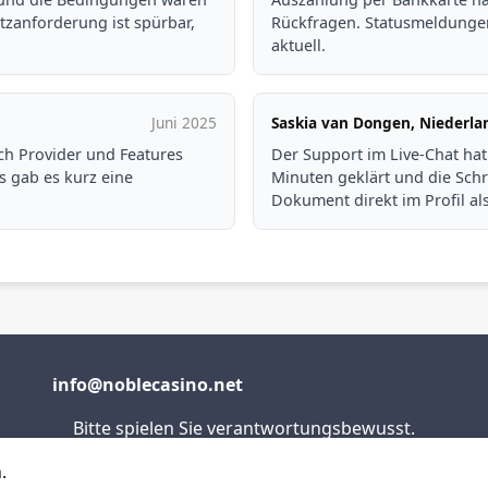
tzanforderung ist spürbar,
Rückfragen. Statusmeldunge
aktuell.
Juni 2025
Saskia van Dongen, Niederla
ach Provider und Features
Der Support im Live-Chat hat
ds gab es kurz eine
Minuten geklärt und die Schr
Dokument direkt im Profil als
info@noblecasino.net
Bitte spielen Sie verantwortungsbewusst.
© 2017 -
2026
Noble Casino.
.