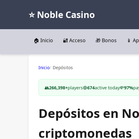
⭐ Noble Casino
🏠 Inicio
🔐 Acceso
🎁 Bonos
📱 Ap
Inicio
Depósitos
👥
266,398+
players
🟢
674
active today
💸
97%
pa
Depósitos en No
criptomonedas