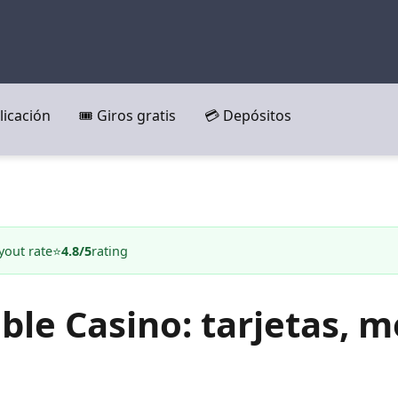
licación
🎟️ Giros gratis
💳 Depósitos
yout rate
⭐
4.8/5
rating
ble Casino: tarjetas, 