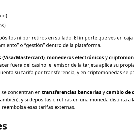
tud)
os)
itos ni por retiros en su lado. El importe que ves en caja 
miento” o “gestión” dentro de la plataforma.
s (Visa/Mastercard)
,
monederos electrónicos
y
criptomon
 fuera del casino: el emisor de la tarjeta aplica su propia
uenta su tarifa por transferencia, y en criptomonedas se p
s se concentran en
transferencias bancarias
y
cambio de d
ambién), y si depositas o retiras en una moneda distinta a l
o reembolsa esas tarifas externas.
es