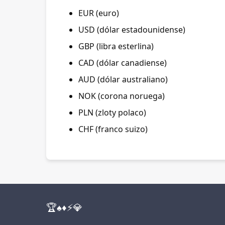
EUR (euro)
USD (dólar estadounidense)
GBP (libra esterlina)
CAD (dólar canadiense)
AUD (dólar australiano)
NOK (corona noruega)
PLN (zloty polaco)
CHF (franco suizo)
🏆
♠️
♦️
⚡
💎