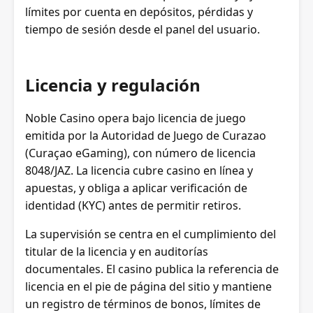
límites por cuenta en depósitos, pérdidas y
tiempo de sesión desde el panel del usuario.
Licencia y regulación
Noble Casino opera bajo licencia de juego
emitida por la Autoridad de Juego de Curazao
(Curaçao eGaming), con número de licencia
8048/JAZ. La licencia cubre casino en línea y
apuestas, y obliga a aplicar verificación de
identidad (KYC) antes de permitir retiros.
La supervisión se centra en el cumplimiento del
titular de la licencia y en auditorías
documentales. El casino publica la referencia de
licencia en el pie de página del sitio y mantiene
un registro de términos de bonos, límites de