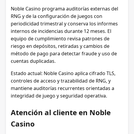
Noble Casino programa auditorías externas del
RNG y de la configuración de juegos con
periodicidad trimestral y conserva los informes
internos de incidencias durante 12 meses. El
equipo de cumplimiento revisa patrones de
riesgo en depósitos, retiradas y cambios de
método de pago para detectar fraude y uso de
cuentas duplicadas.
Estado actual: Noble Casino aplica cifrado TLS,
controles de acceso y trazabilidad de RNG, y
mantiene auditorías recurrentes orientadas a
integridad de juego y seguridad operativa.
Atención al cliente en Noble
Casino