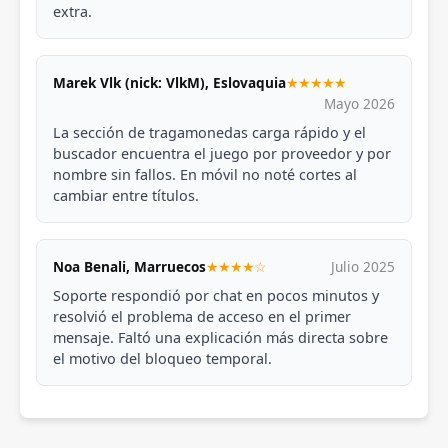
extra.
Marek Vlk (nick: VlkM), Eslovaquia
★★★★★
Mayo 2026
La sección de tragamonedas carga rápido y el
buscador encuentra el juego por proveedor y por
nombre sin fallos. En móvil no noté cortes al
cambiar entre títulos.
Noa Benali, Marruecos
★★★★☆
Julio 2025
Soporte respondió por chat en pocos minutos y
resolvió el problema de acceso en el primer
mensaje. Faltó una explicación más directa sobre
el motivo del bloqueo temporal.