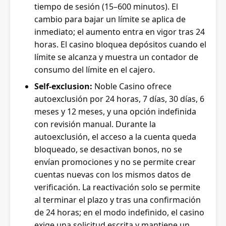
tiempo de sesión (15–600 minutos). El
cambio para bajar un límite se aplica de
inmediato; el aumento entra en vigor tras 24
horas. El casino bloquea depósitos cuando el
límite se alcanza y muestra un contador de
consumo del límite en el cajero.
Self-exclusion:
Noble Casino ofrece
autoexclusión por 24 horas, 7 días, 30 días, 6
meses y 12 meses, y una opción indefinida
con revisión manual. Durante la
autoexclusión, el acceso a la cuenta queda
bloqueado, se desactivan bonos, no se
envían promociones y no se permite crear
cuentas nuevas con los mismos datos de
verificación. La reactivación solo se permite
al terminar el plazo y tras una confirmación
de 24 horas; en el modo indefinido, el casino
exige una solicitud escrita y mantiene un