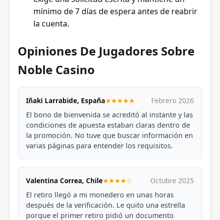
mínimo de 7 días de espera antes de reabrir
la cuenta.
Opiniones De Jugadores Sobre
Noble Casino
Iñaki Larrabide, España
★★★★★
Febrero 2026
El bono de bienvenida se acreditó al instante y las
condiciones de apuesta estaban claras dentro de
la promoción. No tuve que buscar información en
varias páginas para entender los requisitos.
Valentina Correa, Chile
★★★★☆
Octubre 2025
El retiro llegó a mi monedero en unas horas
después de la verificación. Le quito una estrella
porque el primer retiro pidió un documento