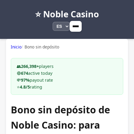
⭐ Noble Casino
Inicio
Bono sin depósito
👥
266,398+
players
🟢
674
active today
💸
97%
payout rate
⭐
4.8/5
rating
Bono sin depósito de
Noble Casino: para