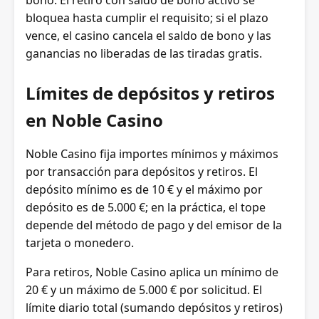
bloquea hasta cumplir el requisito; si el plazo
vence, el casino cancela el saldo de bono y las
ganancias no liberadas de las tiradas gratis.
Límites de depósitos y retiros
en Noble Casino
Noble Casino fija importes mínimos y máximos
por transacción para depósitos y retiros. El
depósito mínimo es de 10 € y el máximo por
depósito es de 5.000 €; en la práctica, el tope
depende del método de pago y del emisor de la
tarjeta o monedero.
Para retiros, Noble Casino aplica un mínimo de
20 € y un máximo de 5.000 € por solicitud. El
límite diario total (sumando depósitos y retiros)