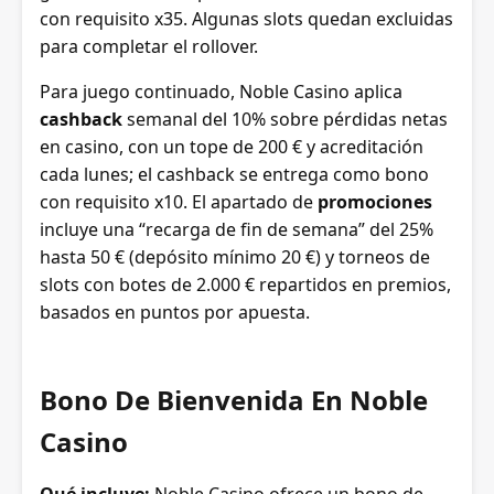
con requisito x35. Algunas slots quedan excluidas
para completar el rollover.
Para juego continuado, Noble Casino aplica
cashback
semanal del 10% sobre pérdidas netas
en casino, con un tope de 200 € y acreditación
cada lunes; el cashback se entrega como bono
con requisito x10. El apartado de
promociones
incluye una “recarga de fin de semana” del 25%
hasta 50 € (depósito mínimo 20 €) y torneos de
slots con botes de 2.000 € repartidos en premios,
basados en puntos por apuesta.
Bono De Bienvenida En Noble
Casino
Qué incluye:
Noble Casino ofrece un bono de