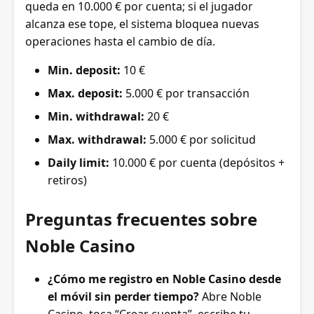
queda en 10.000 € por cuenta; si el jugador
alcanza ese tope, el sistema bloquea nuevas
operaciones hasta el cambio de día.
Min. deposit:
10 €
Max. deposit:
5.000 € por transacción
Min. withdrawal:
20 €
Max. withdrawal:
5.000 € por solicitud
Daily limit:
10.000 € por cuenta (depósitos +
retiros)
Preguntas frecuentes sobre
Noble Casino
¿Cómo me registro en Noble Casino desde
el móvil sin perder tiempo?
Abre Noble
Casino, toca “Crear cuenta”, escribe tu