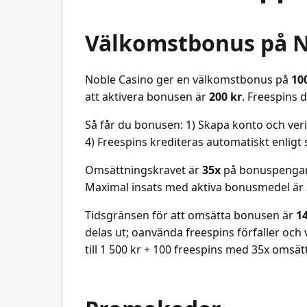
Välkomstbonus på N
Noble Casino ger en välkomstbonus på
100
att aktivera bonusen är
200 kr
. Freespins d
Så får du bonusen: 1) Skapa konto och veri
4) Freespins krediteras automatiskt enlig
Omsättningskravet är
35x
på bonuspengarn
Maximal insats med aktiva bonusmedel är
Tidsgränsen för att omsätta bonusen är
1
delas ut; oanvända freespins förfaller och
till 1 500 kr + 100 freespins med 35x omsät