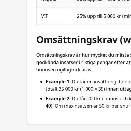
VIP
25% upp till 5 000 kr (mi
Omsättningskrav (wa
Omsättningskrav är hur mycket du måste s
godkända insatser i riktiga pengar efter a
bonusen ogiltigförklaras.
Example 1:
Du tar en insättningsbonu
totalt 35 000 kr (1 000 × 35) innan utta
Example 2:
Du får 200 kr i bonus och k
40). Om maxinsatsen är 50 kr per snurr