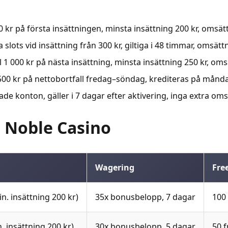
 kr på första insättningen, minsta insättning 200 kr, omsät
slots vid insättning från 300 kr, giltiga i 48 timmar, omsätt
1 000 kr på nästa insättning, minsta insättning 250 kr, om
500 kr på nettobortfall fredag–söndag, krediteras på månd
de konton, gäller i 7 dagar efter aktivering, inga extra om
 Noble Casino
Wagering
Fre
in. insättning 200 kr)
35x bonusbelopp, 7 dagar
100 
n. insättning 200 kr)
30x bonusbelopp, 5 dagar
50 f