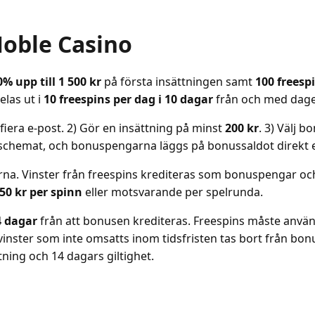
oble Casino
% upp till 1 500 kr
på första insättningen samt
100 freesp
elas ut i
10 freespins per dag i 10 dagar
från och med dagen
fiera e-post. 2) Gör en insättning på minst
200 kr
. 3) Välj 
t schemat, och bonuspengarna läggs på bonussaldot direkt e
a. Vinster från freespins krediteras som bonuspengar o
50 kr per spinn
eller motsvarande per spelrunda.
4 dagar
från att bonusen krediteras. Freespins måste anv
 vinster som inte omsatts inom tidsfristen tas bort från bo
tning och 14 dagars giltighet.