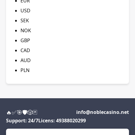
EUR
USD
SEK
NOK
GBP
CAD
AUD
PLN
🔥
✅
🎯
🛡️
🎲
🃏
info@noblecasino.net
Support: 24/7
Licens: 49388020299
Spela ansvarsfullt