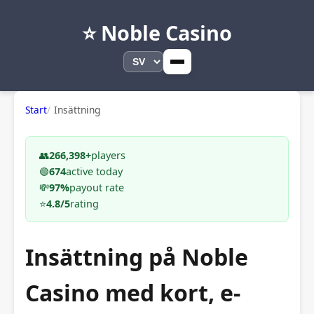
⭐ Noble Casino
Start
Insättning
👥
266,398+
players
🟢
674
active today
💸
97%
payout rate
⭐
4.8/5
rating
Insättning på Noble
Casino med kort, e-