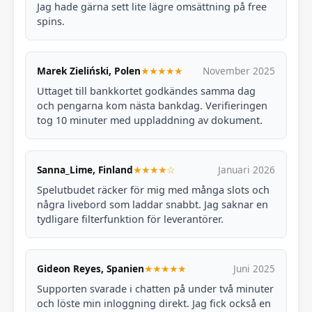
Jag hade gärna sett lite lägre omsättning på free
spins.
Marek Zieliński, Polen
★★★★★
November 2025
Uttaget till bankkortet godkändes samma dag
och pengarna kom nästa bankdag. Verifieringen
tog 10 minuter med uppladdning av dokument.
Sanna_Lime, Finland
★★★★☆
Januari 2026
Spelutbudet räcker för mig med många slots och
några livebord som laddar snabbt. Jag saknar en
tydligare filterfunktion för leverantörer.
Gideon Reyes, Spanien
★★★★★
Juni 2025
Supporten svarade i chatten på under två minuter
och löste min inloggning direkt. Jag fick också en