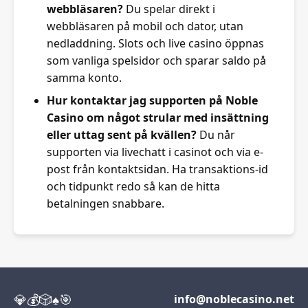
webbläsaren?
Du spelar direkt i
webbläsaren på mobil och dator, utan
nedladdning. Slots och live casino öppnas
som vanliga spelsidor och sparar saldo på
samma konto.
Hur kontaktar jag supporten på Noble
Casino om något strular med insättning
eller uttag sent på kvällen?
Du når
supporten via livechatt i casinot och via e-
post från kontaktsidan. Ha transaktions-id
och tidpunkt redo så kan de hitta
betalningen snabbare.
💎
💰
🎲
♠️
🎯
info@noblecasino.net