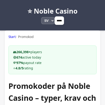
⭐ Noble Casino
Start
Promokod
👥
266,398+
players
🟢
674
active today
💸
97%
payout rate
⭐
4.8/5
rating
Promokoder på Noble
Casino – typer, krav och