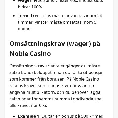
Wager:
Free spins-vinster 40x. Endast slots
bidrar 100%.
Term:
Free spins måste användas inom 24
timmar; vinster måste omsättas inom 5
dagar.
Omsättningskrav (wager) på
Noble Casino
Omsättningskrav är antalet gånger du måste
satsa bonusbeloppet innan du får ta ut pengar
som kommer från bonusen. På Noble Casino
räknas kravet som bonus × w, där w är den
angivna multiplikatorn, och du behöver lägga
satsningar för samma summa i godkända spel
tills kravet når 0 kr.
Example 1:
Du tar en bonus på 500 kr med