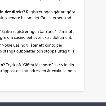
in det direkt?
Registreringen går att göra
sino senare be om det för säkerhetskod
?
Själva registreringen tar runt 1–2 minuter
längre om casino behöver extra dokument.
?
Noble Casino tillåter ett konto per
 stänga dubbletter och stoppa uttag tills
no?
Tryck på “Glömt lösenord”, skriv in din
a skräppost och att adressen är exakt samma