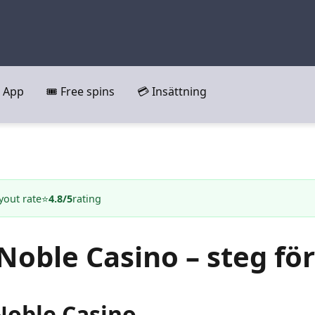
 App
🎟️ Free spins
💳 Insättning
yout rate
⭐
4.8/5
rating
oble Casino – steg för
Noble Casino