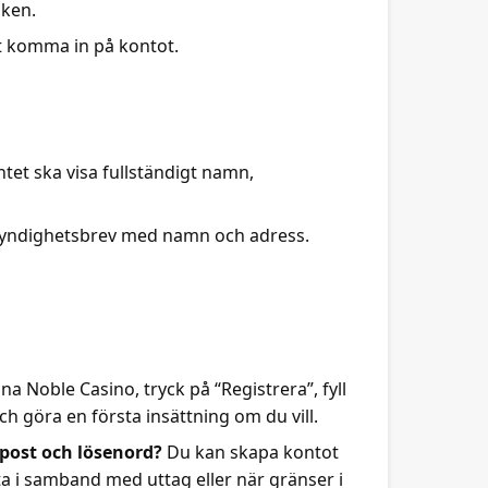
nken.
tt komma in på kontot.
ntet ska visa fullständigt namn,
 myndighetsbrev med namn och adress.
a Noble Casino, tryck på “Registrera”, fyll
ch göra en första insättning om du vill.
-post och lösenord?
Du kan skapa kontot
a i samband med uttag eller när gränser i