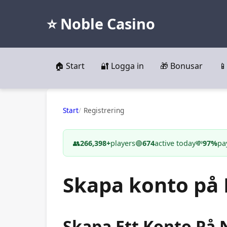
⭐ Noble Casino
🏠 Start
🔐 Logga in
🎁 Bonusar

Start
Registrering
👥
266,398+
players
🟢
674
active today
💸
97%
pa
Skapa konto på N
Skapa Ett Konto På 