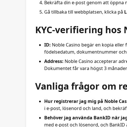
Bekräfta din e-post genom att öppna m
Gå tillbaka till webbplatsen, klicka på
L
KYC-verifiering hos
ID:
Noble Casino begär en kopia eller fo
födelsedatum, dokumentnummer och gilt
Address:
Noble Casino accepterar adre
Dokumentet får vara högst 3 månader
Vanliga frågor om r
Hur registrerar jag mig på Noble Ca
i e-post, lösenord och land, och bekräf
Behöver jag använda BankID när jag 
med e-post och lösenord, och BankID a