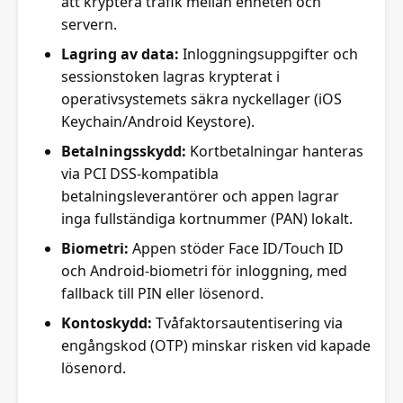
att kryptera trafik mellan enheten och
servern.
Lagring av data:
Inloggningsuppgifter och
sessionstoken lagras krypterat i
operativsystemets säkra nyckellager (iOS
Keychain/Android Keystore).
Betalningsskydd:
Kortbetalningar hanteras
via PCI DSS-kompatibla
betalningsleverantörer och appen lagrar
inga fullständiga kortnummer (PAN) lokalt.
Biometri:
Appen stöder Face ID/Touch ID
och Android-biometri för inloggning, med
fallback till PIN eller lösenord.
Kontoskydd:
Tvåfaktorsautentisering via
engångskod (OTP) minskar risken vid kapade
lösenord.