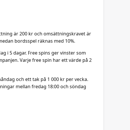
ttning är 200 kr och omsättningskravet är
 medan bordsspel räknas med 10%.
 dag i 5 dagar. Free spins ger vinster som
anjen. Varje free spin har ett värde på 2
åndag och ett tak på 1 000 kr per vecka.
ttningar mellan fredag 18:00 och söndag