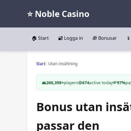
⭐ Noble Casino
🏠 Start
🔐 Logga in
🎁 Bonusar

Start
Utan insättning
👥
266,398+
players
🟢
674
active today
💸
97%
pa
Bonus utan insä
passar den