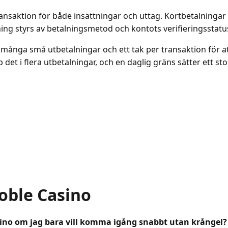
ansaktion för både insättningar och uttag. Kortbetalninga
ing styrs av betalningsmetod och kontots verifieringsstatu
 många små utbetalningar och ett tak per transaktion för at
det i flera utbetalningar, och en daglig gräns sätter ett st
oble Casino
sino om jag bara vill komma igång snabbt utan krångel?