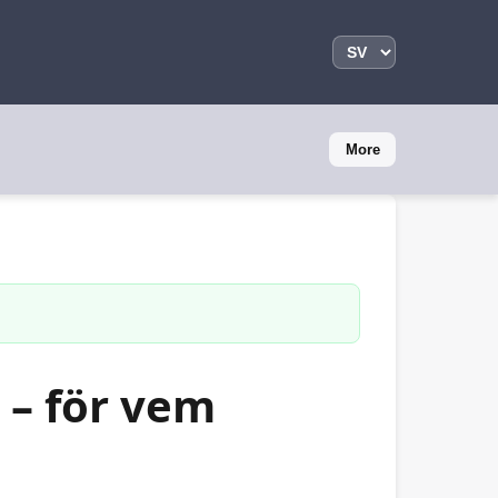
More
 – för vem