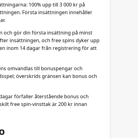
ttningarna: 100% upp till 3 000 kr på
ättningen. Första insättningen innehåller
ar.
an och gör din första insättning på minst
fter insättningen, och free spins dyker upp
n inom 14 dagar från registrering för att
ins omvandlas till bonuspengar och
rdsspel; överskrids gränsen kan bonus och
 dagar förfaller återstående bonus och
ilt free spin-vinsttak är 200 kr innan
o