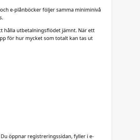
r och e-plånböcker följer samma miniminivå
s.
t hålla utbetalningsflödet jämnt. När ett
opp för hur mycket som totalt kan tas ut
Du öppnar registreringssidan, fyller i e-