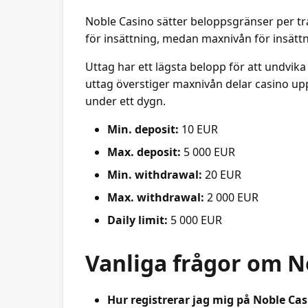
Noble Casino sätter beloppsgränser per tr
för insättning, medan maxnivån för insättn
Uttag har ett lägsta belopp för att undvika
uttag överstiger maxnivån delar casino upp 
under ett dygn.
Min. deposit:
10 EUR
Max. deposit:
5 000 EUR
Min. withdrawal:
20 EUR
Max. withdrawal:
2 000 EUR
Daily limit:
5 000 EUR
Vanliga frågor om N
Hur registrerar jag mig på Noble Ca